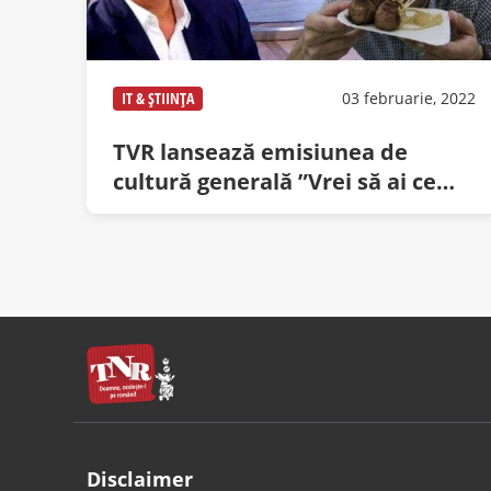
IT & ȘTIINȚA
03 februarie, 2022
TVR lansează emisiunea de
cultură generală ”Vrei să ai ce
mânca diseară?”
Disclaimer