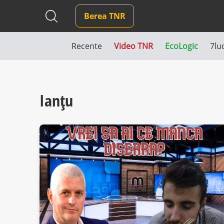
Berea TNR
Recente
Video TNR
EcoLogic
7lu
Ianțu