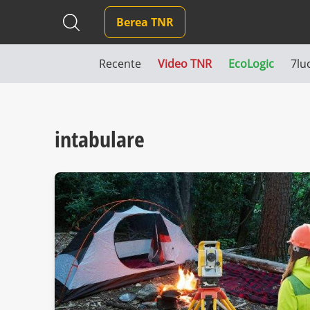
Berea TNR
Recente
Video TNR
EcoLogic
7lu
intabulare