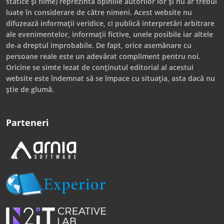
statice și filme) reprezintă opiniile autorilor lor și nu ar trebui
luate în considerare de către nimeni. Acest website nu
difuzează informații veridice, ci publică interpretări arbitrare
ale evenimentelor, informații fictive, unele posibile iar altele
de-a dreptul improbabile. De fapt, orice asemănare cu
persoane reale este un adevărat compliment pentru noi.
Oricine se simte lezat de conținutul editorial al acestui
website este îndemnat să se împace cu situația, asta dacă nu
știe de glumă.
Parteneri