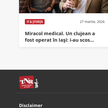
IT & ȘTIINȚA
27 martie, 2026
Miracol medical. Un clujean a
fost operat în Iași: i-au scos
figurile din cap!
Disclaimer