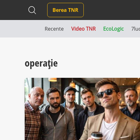
Berea TNR
Recente
Video TNR
EcoLogic
7lu
operație