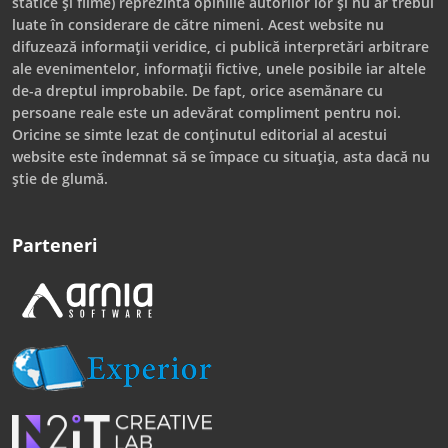
statice și filme) reprezintă opiniile autorilor lor și nu ar trebui
luate în considerare de către nimeni. Acest website nu
difuzează informații veridice, ci publică interpretări arbitrare
ale evenimentelor, informații fictive, unele posibile iar altele
de-a dreptul improbabile. De fapt, orice asemănare cu
persoane reale este un adevărat compliment pentru noi.
Oricine se simte lezat de conținutul editorial al acestui
website este îndemnat să se împace cu situația, asta dacă nu
știe de glumă.
Parteneri