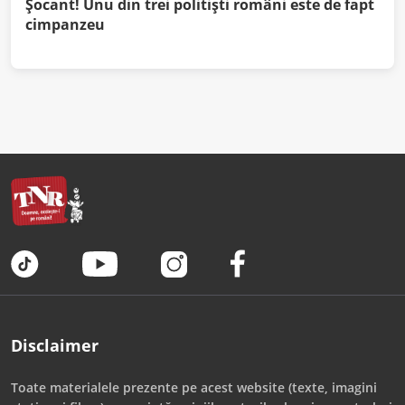
Șocant! Unu din trei politiști români este de fapt
cimpanzeu
Disclaimer
Toate materialele prezente pe acest website (texte, imagini