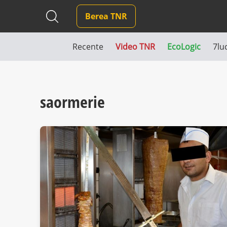
Berea TNR
Recente
Video TNR
EcoLogic
7lu
saormerie