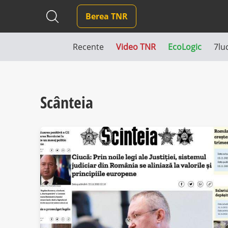
Berea TNR
Recente
Video TNR
EcoLogic
7lu
Scânteia