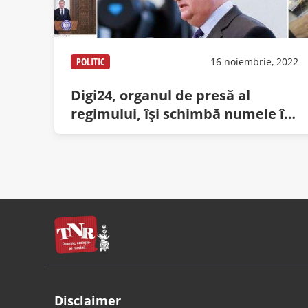
POLITIC
16 noiembrie, 2022
Digi24, organul de presă al
regimului, își schimbă numele în
Scânteia
Disclaimer