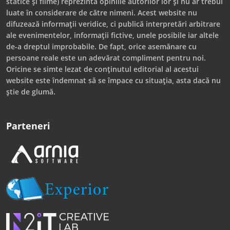
statice și filme) reprezintă opiniile autorilor lor și nu ar trebui
luate în considerare de către nimeni. Acest website nu
difuzează informații veridice, ci publică interpretări arbitrare
ale evenimentelor, informații fictive, unele posibile iar altele
de-a dreptul improbabile. De fapt, orice asemănare cu
persoane reale este un adevărat compliment pentru noi.
Oricine se simte lezat de conținutul editorial al acestui
website este îndemnat să se împace cu situația, asta dacă nu
știe de glumă.
Parteneri