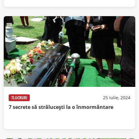
7LUCRURI
25 iulie, 2024
7 secrete să strălucești la o înmormântare