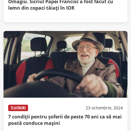
Omagiu. Sicriul Papei Francisc a fost făcut cu
lemn din copaci tăiați în IOR
7LUCRURI
23 octombrie, 2024
7 condiții pentru șoferii de peste 70 ani ca să mai
poată conduce mașini