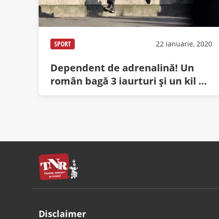
SPORT
22 ianuarie, 2020
Dependent de adrenalină! Un
român bagă 3 iaurturi şi un kil de
prune înainte de muncă
Disclaimer