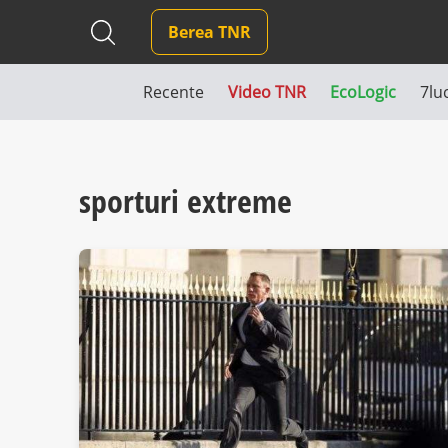
Berea TNR
Recente
Video TNR
EcoLogic
7lu
sporturi extreme