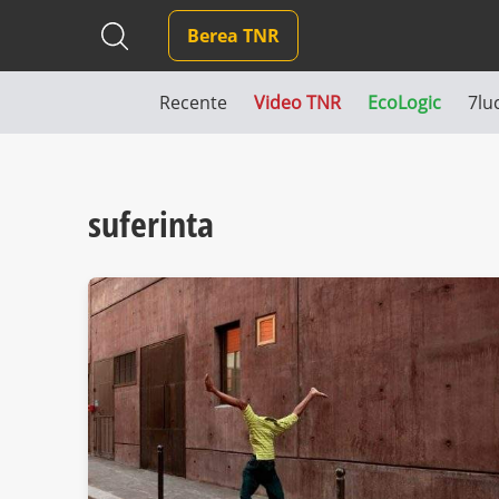
Berea TNR
Recente
Video TNR
EcoLogic
7lu
suferinta