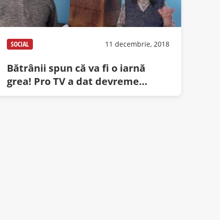
SOCIAL
11 decembrie, 2018
Bătrânii spun că va fi o iarnă
grea! Pro TV a dat devreme
„Singur acasă” anul ăsta