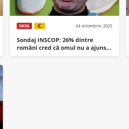
SOCIAL
24 octombrie, 2025
Sondaj INSCOP: 26% dintre
români cred că omul nu a ajuns
pe Lună, 30% că Negoiță e în
stare să-și lege singur șireturile