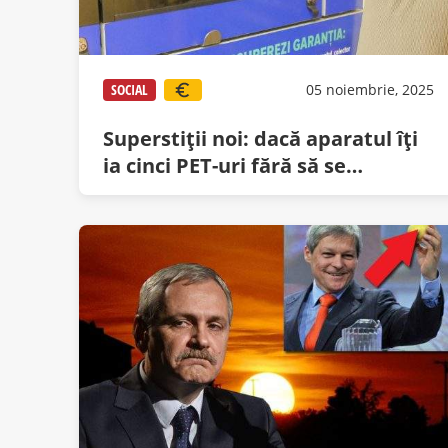
SOCIAL
05 noiembrie, 2025
Superstiții noi: dacă aparatul îți
ia cinci PET-uri fără să se
blocheze, ai noroc toată ziua