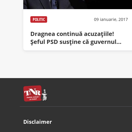
POLITIC
09 ianuarie, 2017
Dragnea continuă acuzaţiile!
Şeful PSD susţine că guvernul
Cioloş a furat soarele şi în seara
asta
Disclaimer