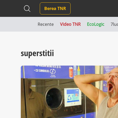
Berea TNR
Recente
Video TNR
EcoLogic
7lu
superstitii