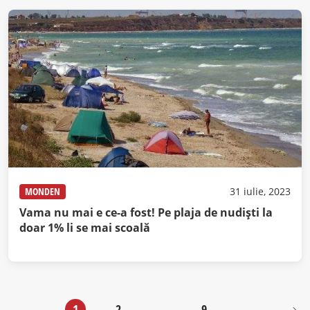
MONDEN
31 iulie, 2023
Vama nu mai e ce-a fost! Pe plaja de nudiști la
doar 1% li se mai scoală
1
2
…
9