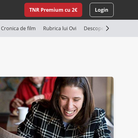
TNR Premium cu 2€
Login
Cronica de film
Rubrica lui Ovi
Descoperă România