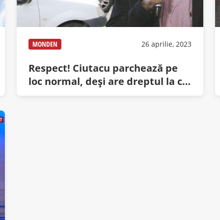
MONDEN
26 aprilie, 2023
Respect! Ciutacu parchează pe
loc normal, deși are dreptul la cel
de handicapați