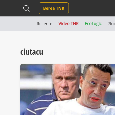
Berea TNR
Recente
Video TNR
EcoLogic
7lu
ciutacu