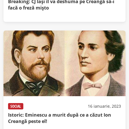
Breaking: CJ Iaşi îl va deshuma pe Creangă să-i
facă o freză mişto
SOCIAL
16 ianuarie, 2023
Istoric: Eminescu a murit după ce a căzut Ion
Creangă peste el!