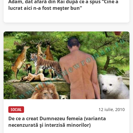
Adam, dat afară din Rai după ce a spus “Cine a
lucrat aici n-a fost meșter bun”
SOCIAL
12 iulie, 2010
De ce a creat Dumnezeu femeia (varianta
necenzurată şi interzisă minorilor)