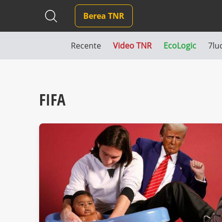
Berea TNR
Recente
Video TNR
EcoLogic
7lu
FIFA