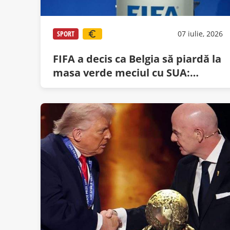
SPORT
07 iulie, 2026
FIFA a decis ca Belgia să piardă la
masa verde meciul cu SUA:
portarul lor nu avea șapcă!