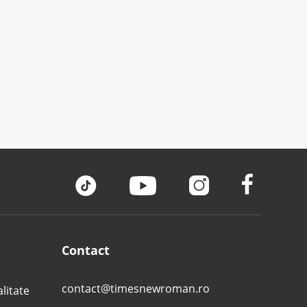
Contact
contact@timesnewroman.ro
alitate