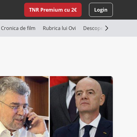
TNR Premium cu 2€
Login
Cronica de film
Rubrica lui Ovi
Descoperă România