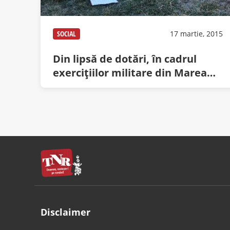
SOCIAL
17 martie, 2015
Din lipsă de dotări, în cadrul
exercițiilor militare din Marea
Neagră românii au făcut doar
flotări
Disclaimer