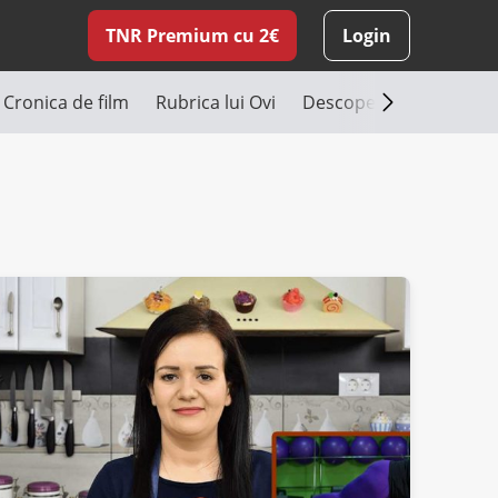
TNR Premium cu 2€
Login
Cronica de film
Rubrica lui Ovi
Descoperă România