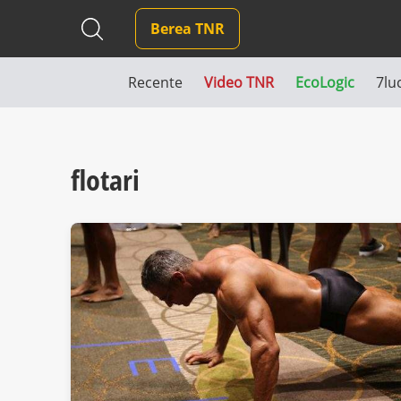
Berea TNR
Recente
Video TNR
EcoLogic
7lu
flotari