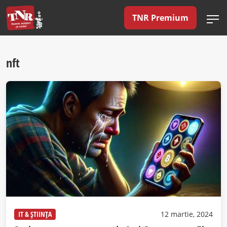
TNR Premium
nft
IT & ȘTIINȚA
12 martie, 2024