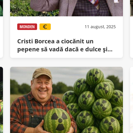
MONDEN
11 august, 2025
Cristi Borcea a ciocănit un
pepene să vadă dacă e dulce şi
acum are 9 pepeni mici