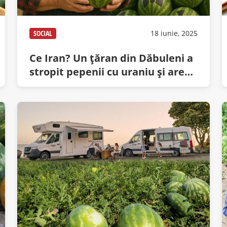
SOCIAL
18 iunie, 2025
Ce Iran? Un ţăran din Dăbuleni a
stropit pepenii cu uraniu şi are
acum o căruţă de bombe
nucleare