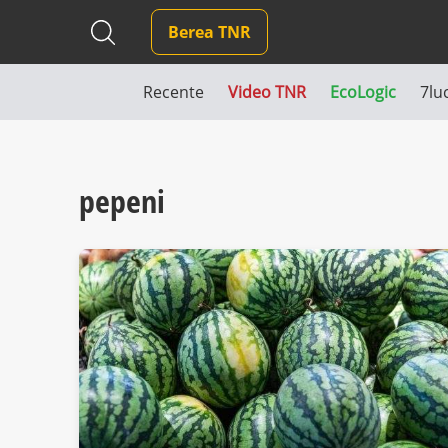
Berea TNR
Recente
Video TNR
EcoLogic
7lu
pepeni