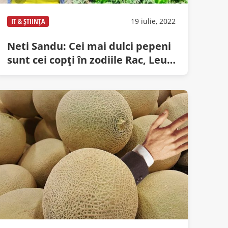
IT & ȘTIINȚA
19 iulie, 2022
Neti Sandu: Cei mai dulci pepeni
sunt cei copți în zodiile Rac, Leu
și Fecioară