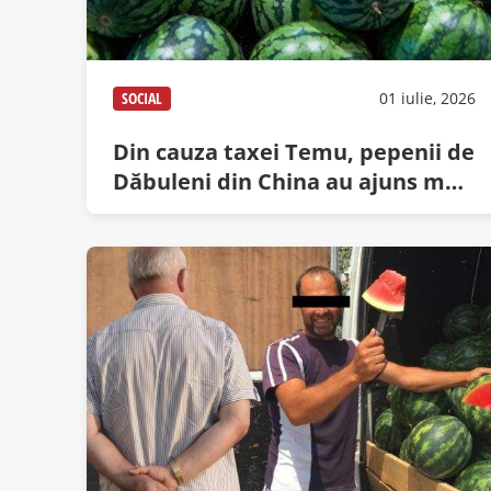
SOCIAL
01 iulie, 2026
Din cauza taxei Temu, pepenii de
Dăbuleni din China au ajuns mai
scumpi decât pepenii de
Dăbuleni din Dăbuleni