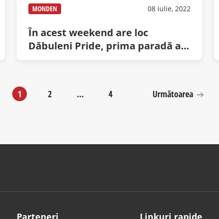
MONDEN
08 iulie, 2022
În acest weekend are loc
Dăbuleni Pride, prima paradă a
pepenarilor
1
2
…
4
Următoarea
Parteneri
Linkuri rapide