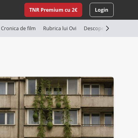
TNR Premium cu 2€
Login
Cronica de film
Rubrica lui Ovi
Descoperă România