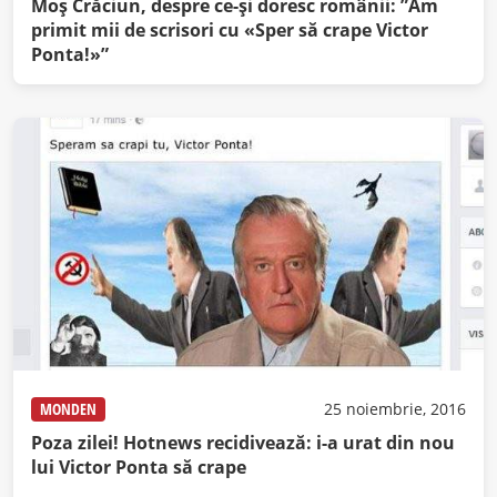
Moș Crăciun, despre ce-și doresc românii: ”Am
primit mii de scrisori cu «Sper să crape Victor
Ponta!»”
MONDEN
25 noiembrie, 2016
Poza zilei! Hotnews recidivează: i-a urat din nou
lui Victor Ponta să crape