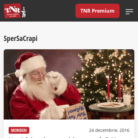
TNR Premium
SperSaCrapi
MONDEN
24 decembrie, 2016