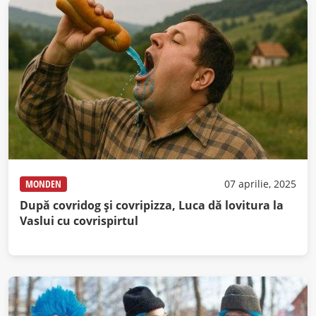
MONDEN
07 aprilie, 2025
După covridog şi covripizza, Luca dă lovitura la
Vaslui cu covrispirtul