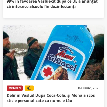
99% în favoarea Vasluexit după ce UE a anunţat
că interzice alcoolul în dezinfectanţi
MONDEN
04 iunie, 2025
Delir în Vaslui! După Coca-Cola, şi Mona a scos
sticle personalizate cu numele tău