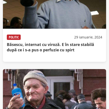
POLITIC
29 ianuarie, 2024
Băsescu, internat cu viroză. E în stare stabilă
după ce i s-a pus o perfuzie cu spirt