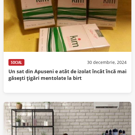
SOCIAL
30 decembrie, 2024
Un sat din Apuseni e atât de izolat încât încă mai
găsești țigări mentolate la birt