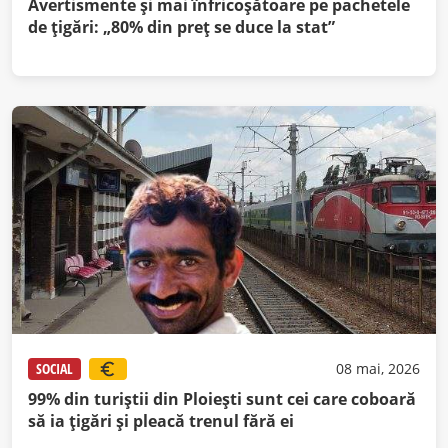
Avertismente și mai înfricoșătoare pe pachetele
de țigări: „80% din preț se duce la stat”
SOCIAL
08 mai, 2026
99% din turiștii din Ploiești sunt cei care coboară
să ia țigări și pleacă trenul fără ei