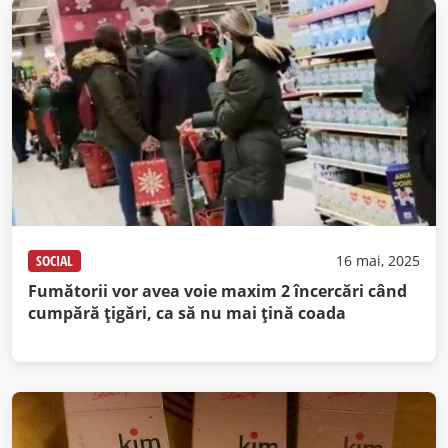
SOCIAL
16 mai, 2025
Fumătorii vor avea voie maxim 2 încercări când
cumpără țigări, ca să nu mai țină coada