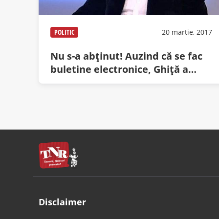
POLITIC
20 martie, 2017
Nu s-a abținut! Auzind că se fac
buletine electronice, Ghiță a
venit de urgență în țară, să
prindă el contractul
Disclaimer