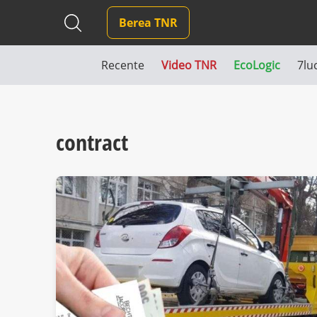
Berea TNR
Recente
Video TNR
EcoLogic
7lu
contract