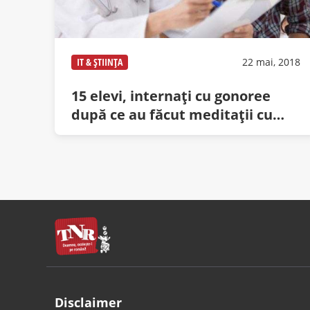
IT & ȘTIINȚA
22 mai, 2018
15 elevi, internaţi cu gonoree
după ce au făcut meditaţii cu
aceeaşi profesoară
Disclaimer