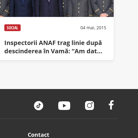
SOCIAL
04 mai, 2015
Inspectorii ANAF trag linie după
descinderea în Vamă: “Am dat
amenzi, dar am luat sifilis!”
Contact