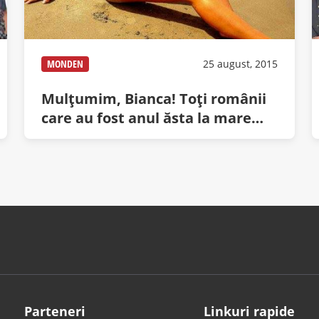
MONDEN
25 august, 2015
Mulțumim, Bianca! Toți românii
care au fost anul ăsta la mare
trebuie vaccinați contra
gonoreei!
Parteneri
Linkuri rapide