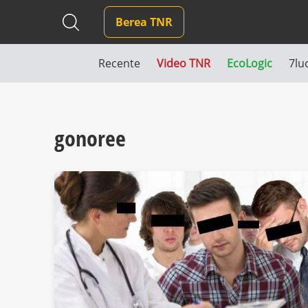
Berea TNR
Recente
Video TNR
EcoLogic
7lu
gonoree