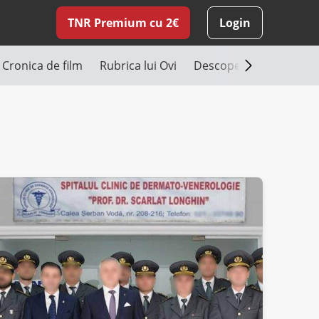
TNR Premium cu 2€
Login
Cronica de film
Rubrica lui Ovi
Descoperă România