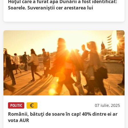
Hoțul care a furat apa Dunării a fost identificat:
Soarele. Suveraniștii cer arestarea lui
POLITIC
07 iulie, 2025
Românii, bătuți de soare în cap! 40% dintre ei ar
vota AUR