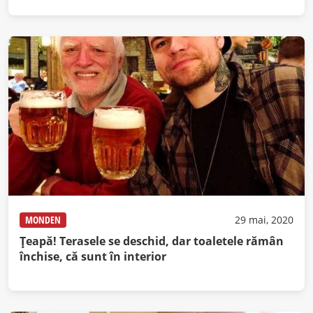
MONDEN
29 mai, 2020
Ţeapă! Terasele se deschid, dar toaletele rămân
închise, că sunt în interior