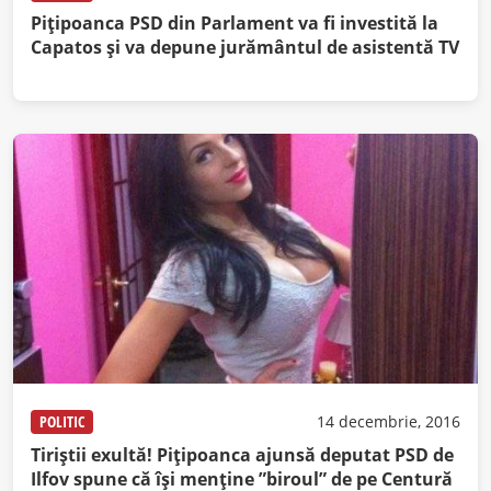
Piţipoanca PSD din Parlament va fi investită la
Capatos şi va depune jurământul de asistentă TV
POLITIC
14 decembrie, 2016
Tiriștii exultă! Pițipoanca ajunsă deputat PSD de
Ilfov spune că își menține ”biroul” de pe Centură