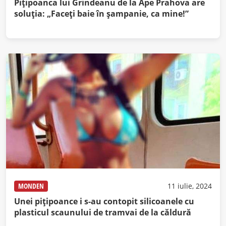
Pițipoanca lui Grindeanu de la Ape Prahova are
soluția: „Faceți baie în șampanie, ca mine!”
MONDEN
11 iulie, 2024
Unei pițipoance i s-au contopit silicoanele cu
plasticul scaunului de tramvai de la căldură