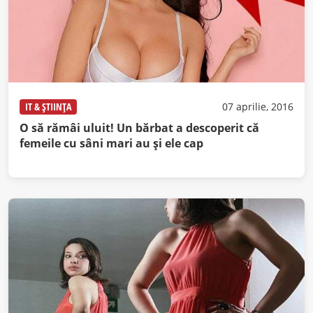
IT & ȘTIINȚA
07 aprilie, 2016
O să rămâi uluit! Un bărbat a descoperit că
femeile cu sâni mari au și ele cap