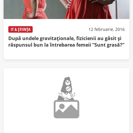
IT & ȘTIINȚA
12 februarie, 2016
După undele gravitaționale, fizicienii au găsit și
răspunsul bun la întrebarea femeii ”Sunt grasă?”