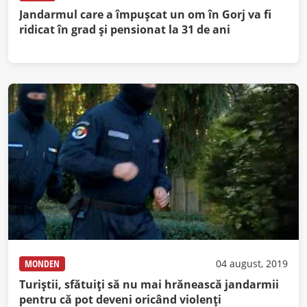
Jandarmul care a împușcat un om în Gorj va fi
ridicat în grad și pensionat la 31 de ani
MONDEN
04 august, 2019
Turiştii, sfătuiţi să nu mai hrănească jandarmii
pentru că pot deveni oricând violenţi