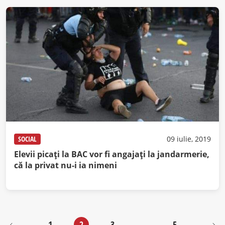
SOCIAL
09 iulie, 2019
Elevii picaţi la BAC vor fi angajaţi la jandarmerie,
că la privat nu-i ia nimeni
1
2
3
…
5